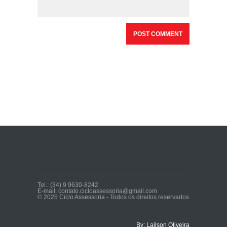
Tel.: (34) 9 9630-8242
E-mail: contato.cicloassessoria@gmail.com
© 2025 Ciclo Assessoria - Todos os direitos reservados
By: Lailson Oliveira