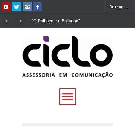
“O Palhaço e a Bailarina”
“Dorotéia”, de Nelson
estreia hoje (1º) em
Rodrigues, chega à
Uberlândia
Uberlândia