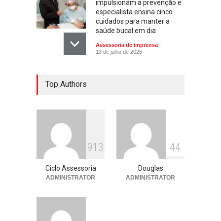
impulsionam a prevenção e
especialista ensina cinco
cuidados para manter a
saúde bucal em dia
Assessoria de imprensa
13 de julho de 2026
Escola ensina. Família
Top Authors
educa: por que as férias
podem fortalecer esse
vínculo
Assessoria de imprensa
13 de julho de 2026
913
44
Ciclo Assessoria
Douglas
ADMINISTRATOR
ADMINISTRATOR