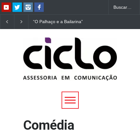
“O Palhaço e a Bailarina”
“Dorotéia”, de Nelson
estreia hoje (1º) em
Rodrigues, chega à
Uberlândia
Uberlândia
Comédia