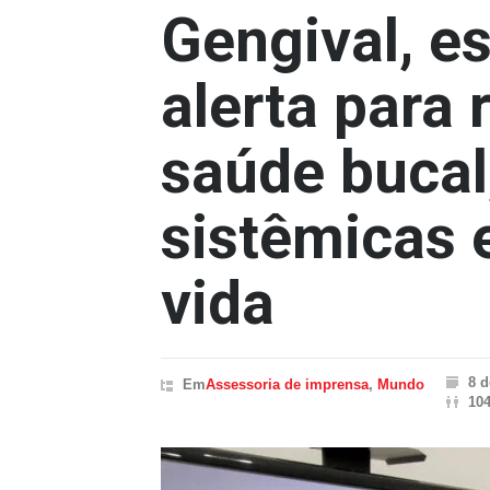
Gengival, es
alerta para 
saúde bucal
sistêmicas 
vida
8 d
Em
Assessoria de imprensa
,
Mundo
104