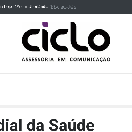
eia hoje (1º) em Uberlândia
10 anos atrás
“Dorotéia”, de Nelson Rodrigues, chega 
ial da Saúde