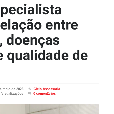
pecialista
relação entre
, doenças
e qualidade de
e maio de 2026
Ciclo Assessoria
 Visualizações
0 comentários