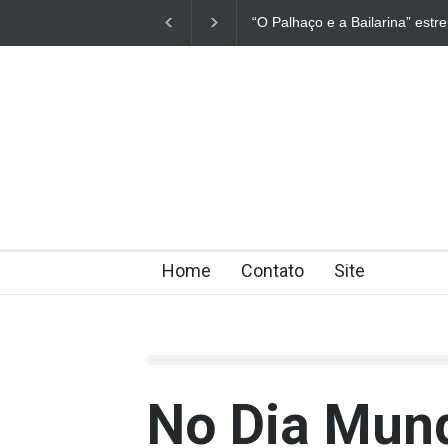
“O Palhaço e a Bailarina” estr
Home
Contato
Site
No Dia Mund