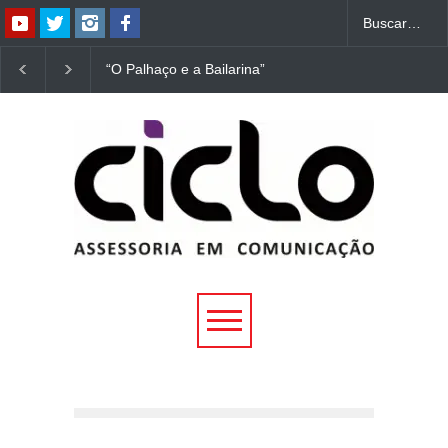
“O Palhaço e a Bailarina”
“Dorotéia”, de Nelson
estreia hoje (1º) em
Rodrigues, chega à
Uberlândia
Uberlândia