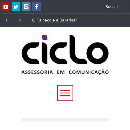
“O Palhaço e a Bailarina”
“Dorotéia”, de Nelson
estreia hoje (1º) em
Rodrigues, chega à
Uberlândia
Uberlândia