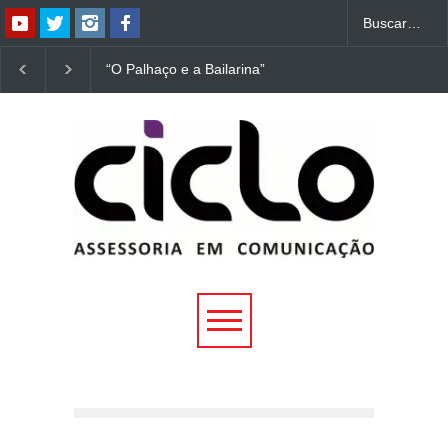
“O Palhaço e a Bailarina”
“Dorotéia”, de Nelson
estreia hoje (1º) em
Rodrigues, chega à
Uberlândia
Uberlândia