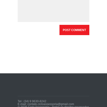
Tel.: (34) 9 9630-8242
E-mail: contato.cicloassessoria@gmail.com
© 2025 Ciclo Assessoria - Todos os direitos reservados