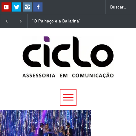
“O Palhaço e a Bailarina”
“Dorotéia”, de Nelson
estreia hoje (1º) em
Rodrigues, chega à
Uberlândia
Uberlândia