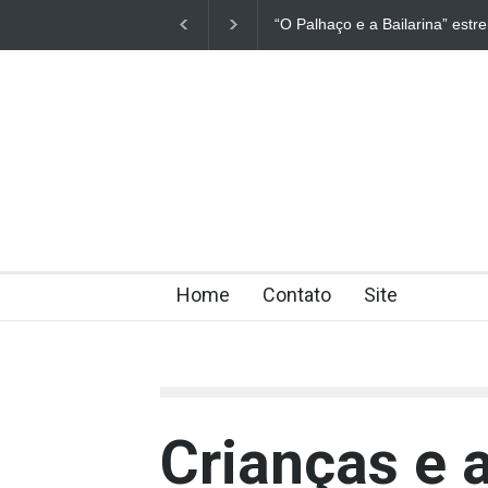
“O Palhaço e a Bailarina” estr
Home
Contato
Site
Crianças e 