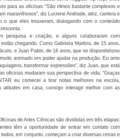
unos para as oficinas: “São ritmos bastante complexos e
ram maravilhosos”, diz Luciene Andrade, atriz, cantora e
do o que eles trouxeram, dialogando com o conteúdo
crescenta.
m pesquisa e criação, e alguns colaboraram com
e estão chegando. Como Gabriela Martins, de 15 anos,
ulo, e Juan Pablo, de 16 anos, que se disponibilizou
u muito animado em poder ajudar na produção. Eu amo
quiagens, transformar expressões”, diz Juan, que está
 as oficinas mudaram sua perspectiva de vida. “Graças
TAR eu comecei a tirar notas melhores na escola,
s atitudes em casa, consigo interagir melhor com as
icinas de Artes Cênicas são divididas em três etapas:
centes têm a oportunidade de entrar em contato com
do todos, em conjunto, começam a criar diversas cenas e