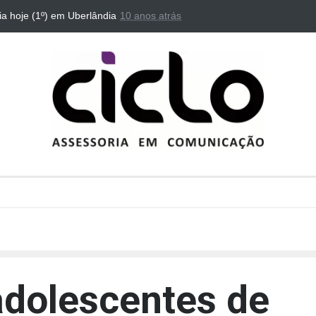
eia hoje (1º) em Uberlândia
10 anos atrás
“Dorotéia”, de Nelson Rodrigues, chega 
adolescentes de