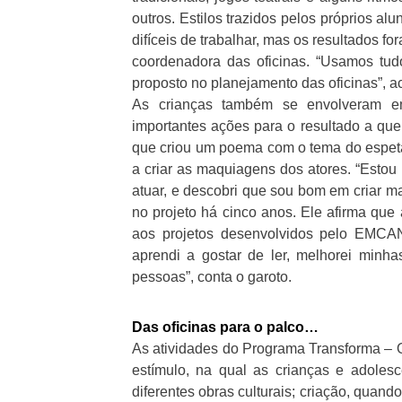
outros. Estilos trazidos pelos próprios al
difíceis de trabalhar, mas os resultados fo
coordenadora das oficinas. “Usamos tu
proposto no planejamento das oficinas”, a
As crianças também se envolveram e
importantes ações para o resultado a qu
que criou um poema com o tema do espetác
a criar as maquiagens dos atores. “Esto
atuar, e descobri que sou bom em criar ma
no projeto há cinco anos. Ele afirma que
aos projetos desenvolvidos pelo EMCAN
aprendi a gostar de ler, melhorei minha
pessoas”, conta o garoto.
Das oficinas para o palco…
As atividades do Programa Transforma – Of
estímulo, na qual as crianças e adoles
diferentes obras culturais; criação, quan