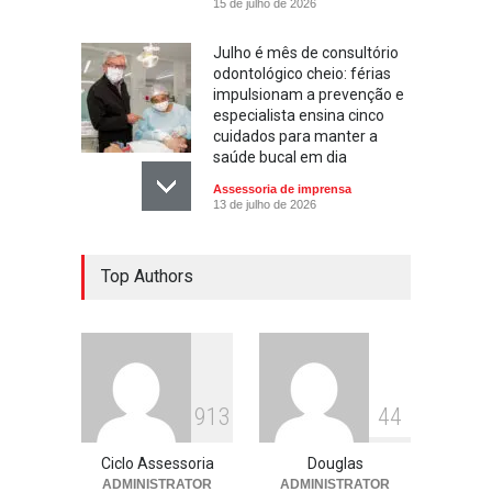
15 de julho de 2026
Julho é mês de consultório
odontológico cheio: férias
impulsionam a prevenção e
especialista ensina cinco
cuidados para manter a
saúde bucal em dia
Assessoria de imprensa
13 de julho de 2026
Escola ensina. Família
Top Authors
educa: por que as férias
podem fortalecer esse
vínculo
Assessoria de imprensa
13 de julho de 2026
913
44
Ciclo Assessoria
Douglas
ADMINISTRATOR
ADMINISTRATOR