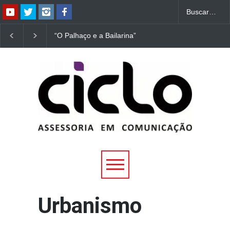
“O Palhaço e a Bailarina”
“Dorotéia”, de Nelson
estreia hoje (1º) em
Rodrigues, chega à
Uberlândia
Uberlândia
Urbanismo