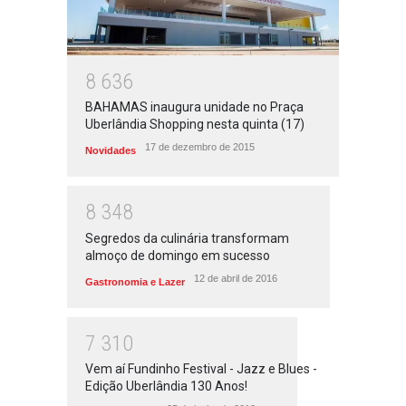
8
6
3
6
BAHAMAS inaugura unidade no Praça
Uberlândia Shopping nesta quinta (17)
17 de dezembro de 2015
Novidades
8
3
4
8
Segredos da culinária transformam
almoço de domingo em sucesso
12 de abril de 2016
Gastronomia e Lazer
7
3
1
0
Vem aí Fundinho Festival - Jazz e Blues -
Edição Uberlândia 130 Anos!