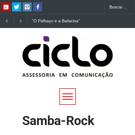
“O Palhaço e a Bailarina”
“Dorotéia”, de Nelson
estreia hoje (1º) em
Rodrigues, chega à
Uberlândia
Uberlândia
Samba-Rock