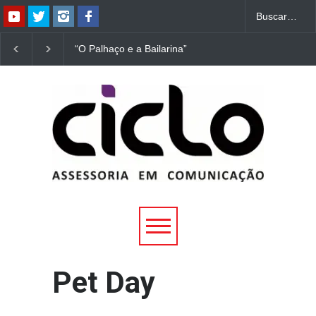
“O Palhaço e a Bailarina”
“Dorotéia”, de Nelson
estreia hoje (1º) em
Rodrigues, chega à
Uberlândia
Uberlândia
Pet Day