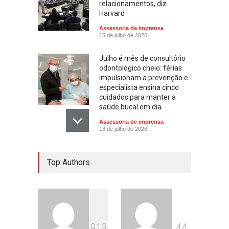
relacionamentos, diz
Harvard
Assessoria de imprensa
15 de julho de 2026
Julho é mês de consultório
odontológico cheio: férias
impulsionam a prevenção e
especialista ensina cinco
cuidados para manter a
saúde bucal em dia
Assessoria de imprensa
13 de julho de 2026
Escola ensina. Família
Top Authors
educa: por que as férias
podem fortalecer esse
vínculo
Assessoria de imprensa
13 de julho de 2026
913
44