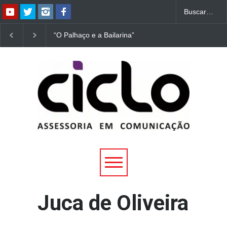
“O Palhaço e a Bailarina”
“Dorotéia”, de Nelson
estreia hoje (1º) em
Rodrigues, chega à
Uberlândia
Uberlândia
Juca de Oliveira