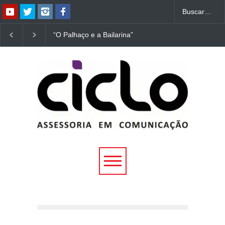
“O Palhaço e a Bailarina”
“Dorotéia”, de Nelson
estreia hoje (1º) em
Rodrigues, chega à
Uberlândia
Uberlândia