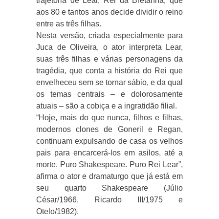
trajetória de Lear, Rei da Bretanha, que
aos 80 e tantos anos decide dividir o reino
entre as três filhas.
Nesta versão, criada especialmente para
Juca de Oliveira, o ator interpreta Lear,
suas três filhas e várias personagens da
tragédia, que conta a história do Rei que
envelheceu sem se tornar sábio, e da qual
os temas centrais – e dolorosamente
atuais – são a cobiça e a ingratidão filial.
“Hoje, mais do que nunca, filhos e filhas,
modernos clones de Goneril e Regan,
continuam expulsando de casa os velhos
pais para encarcerá-los em asilos, até a
morte. Puro Shakespeare. Puro Rei Lear”,
afirma o ator e dramaturgo que já está em
seu quarto Shakespeare (Júlio
César/1966, Ricardo III/1975 e
Otelo/1982).