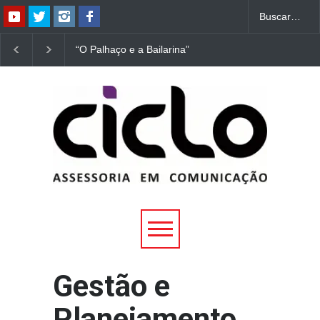
“O Palhaço e a Bailarina”
“Dorotéia”, de Nelson
estreia hoje (1º) em
Rodrigues, chega à
Uberlândia
Uberlândia
Gestão e
Planejamento