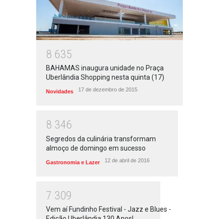
8
6
3
5
BAHAMAS inaugura unidade no Praça
Uberlândia Shopping nesta quinta (17)
17 de dezembro de 2015
Novidades
8
3
4
6
Segredos da culinária transformam
almoço de domingo em sucesso
12 de abril de 2016
Gastronomia e Lazer
7
3
0
9
Vem aí Fundinho Festival - Jazz e Blues -
Edição Uberlândia 130 Anos!