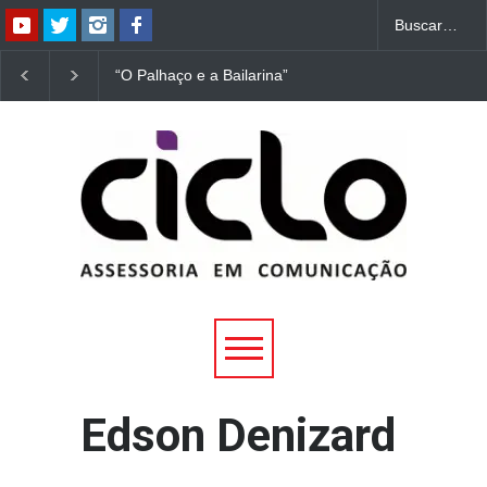
“O Palhaço e a Bailarina”
“Dorotéia”, de Nelson
estreia hoje (1º) em
Rodrigues, chega à
Uberlândia
Uberlândia
Edson Denizard