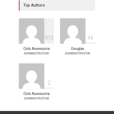
Escola ensina. Família
Top Authors
educa: por que as férias
podem fortalecer esse
vínculo
Assessoria de imprensa
13 de julho de 2026
913
44
Ciclo Assessoria
Douglas
ADMINISTRATOR
ADMINISTRATOR
2
Ciclo Assessoria
ADMINISTRATOR