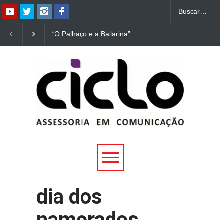
“O Palhaço e a Bailarina”
“Dorotéia”, de Nelson
estreia hoje (1º) em
Rodrigues, chega à
Uberlândia
Uberlândia
dia dos
namorados