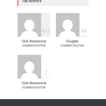
Top Authors
educa: por que as férias
podem fortalecer esse
vínculo
Assessoria de imprensa
13 de julho de 2026
913
44
Ciclo Assessoria
Douglas
ADMINISTRATOR
ADMINISTRATOR
2
Ciclo Assessoria
ADMINISTRATOR