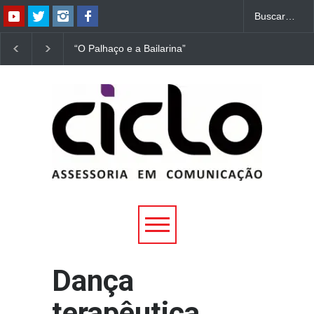
“O Palhaço e a Bailarina”
“Dorotéia”, de Nelson
estreia hoje (1º) em
Rodrigues, chega à
Uberlândia
Uberlândia
Dança
terapêutica