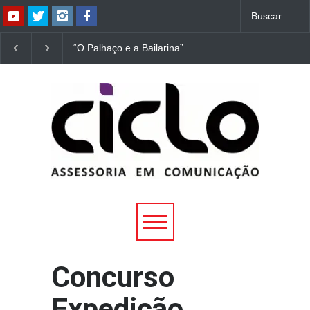
“O Palhaço e a Bailarina”
“Dorotéia”, de Nelson
estreia hoje (1º) em
Rodrigues, chega à
Uberlândia
Uberlândia
Concurso
Expedição