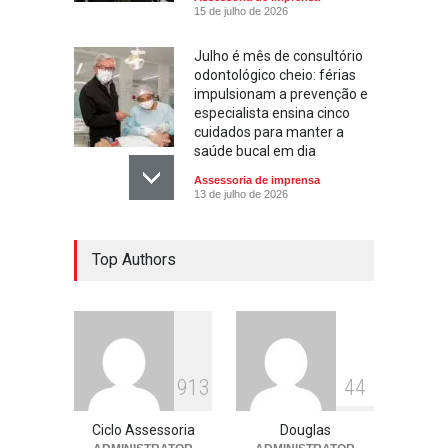
15 de julho de 2026
Julho é mês de consultório
odontológico cheio: férias
impulsionam a prevenção e
especialista ensina cinco
cuidados para manter a
saúde bucal em dia
Assessoria de imprensa
13 de julho de 2026
Escola ensina. Família
Top Authors
educa: por que as férias
podem fortalecer esse
vínculo
Assessoria de imprensa
13 de julho de 2026
913
44
Ciclo Assessoria
Douglas