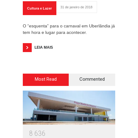
31 de janeiro de 2018
Cultura e Lazer
O “esquenta” para o carnaval em Uberlândia já
tem hora e lugar para acontecer.
LEIA MAIS
Most Read
Commented
8
6
3
6