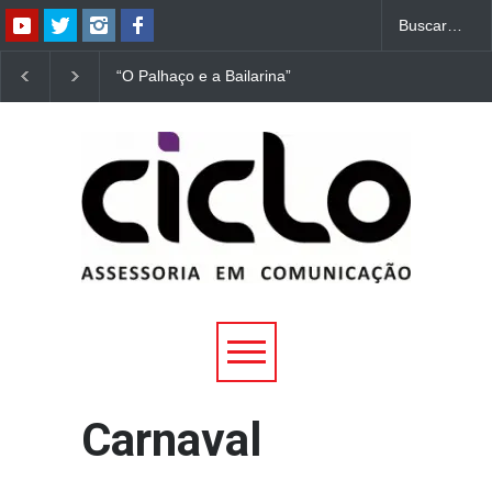
“O Palhaço e a Bailarina”
“Dorotéia”, de Nelson
estreia hoje (1º) em
Rodrigues, chega à
Uberlândia
Uberlândia
Carnaval