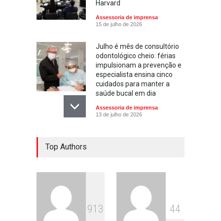
Harvard
Assessoria de imprensa
15 de julho de 2026
Julho é mês de consultório
odontológico cheio: férias
impulsionam a prevenção e
especialista ensina cinco
cuidados para manter a
saúde bucal em dia
Assessoria de imprensa
13 de julho de 2026
Escola ensina. Família
Top Authors
educa: por que as férias
podem fortalecer esse
vínculo
Assessoria de imprensa
13 de julho de 2026
9
1
3
4
4