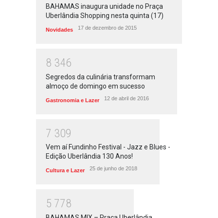
BAHAMAS inaugura unidade no Praça
Uberlândia Shopping nesta quinta (17)
17 de dezembro de 2015
Novidades
8
3
4
6
Segredos da culinária transformam
almoço de domingo em sucesso
12 de abril de 2016
Gastronomia e Lazer
7
3
0
9
Vem aí Fundinho Festival - Jazz e Blues -
Edição Uberlândia 130 Anos!
25 de junho de 2018
Cultura e Lazer
5
7
7
8
BAHAMAS MIX – Praça Uberlândia