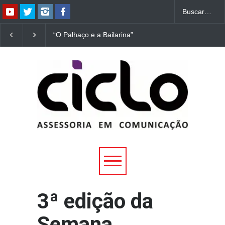
“O Palhaço e a Bailarina”
“Dorotéia”, de Nelson
estreia hoje (1º) em
Rodrigues, chega à
Uberlândia
Uberlândia
3ª edição da
Semana