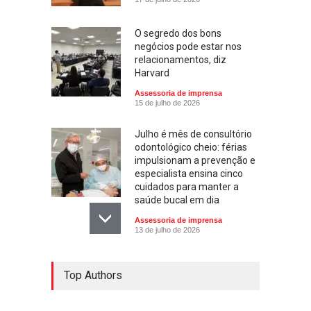
O segredo dos bons
negócios pode estar nos
relacionamentos, diz
Harvard
Assessoria de imprensa
15 de julho de 2026
Julho é mês de consultório
odontológico cheio: férias
impulsionam a prevenção e
especialista ensina cinco
cuidados para manter a
saúde bucal em dia
Assessoria de imprensa
13 de julho de 2026
Escola ensina. Família
Top Authors
educa: por que as férias
podem fortalecer esse
vínculo