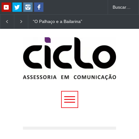
“O Palhaço e a Bailarina”
“Dorotéia”, de Nelson
estreia hoje (1º) em
Rodrigues, chega à
Uberlândia
Uberlândia