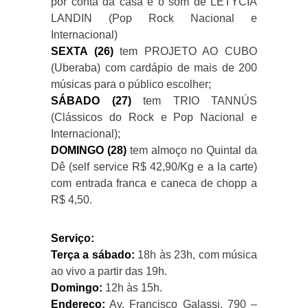
por conta da casa e o som de LETYCIA
LANDIN (Pop Rock Nacional e
Internacional)
SEXTA (26)
tem PROJETO AO CUBO
(Uberaba) com cardápio de mais de 200
músicas para o público escolher;
SÁBADO (27)
tem TRIO TANNÚS
(Clássicos do Rock e Pop Nacional e
Internacional);
DOMINGO (28)
tem almoço no Quintal da
Dê (self service R$ 42,90/Kg e a la carte)
com entrada franca e caneca de chopp a
R$ 4,50.
Serviço:
Terça a sábado:
18h às 23h, com música
ao vivo a partir das 19h.
Domingo:
12h às 15h.
Endereço:
Av. Francisco Galassi, 790 –