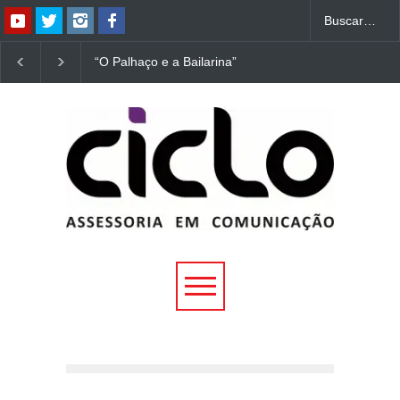
“O Palhaço e a Bailarina”
“Dorotéia”, de Nelson
estreia hoje (1º) em
Rodrigues, chega à
Uberlândia
Uberlândia