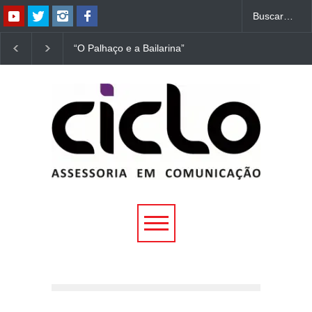
“O Palhaço e a Bailarina”
“Dorotéia”, de Nelson
estreia hoje (1º) em
Rodrigues, chega à
Uberlândia
Uberlândia