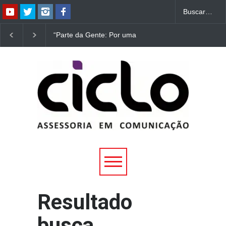
“Parte da Gente: Por uma
“O Palhaço e a Bailarina”
Ecologia do Encantamento”
estreia hoje (1º) em
é lançado no Brasil às
Uberlândia
vésperas da COP30
Resultado
busca