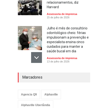
relacionamentos, diz
Harvard
Assessoria de imprensa
15 de julho de 2026
Julho é mês de consultório
odontológico cheio: férias
impulsionam a prevenção e
especialista ensina cinco
cuidados para manter a
saúde bucal em dia
Assessoria de imprensa
13 de julho de 2026
Escola ensina. Família
Marcadores
educa: por que as férias
podem fortalecer esse
vínculo
Assessoria de imprensa
Agencia Q9
Alphaville
13 de julho de 2026
Alphaville Uberlândia
Novo episódio do