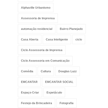
podEMCANTAR recebe
Alphaville Urbanismo
Mônica Cunha para uma
conversa sobre o poder da
palavra
Assessoria de Imprensa
Assessoria de imprensa
9 de julho de 2026
automação residencial
Bairro Planejado
Casa Aberta
Casa Inteligente
ciclo
Ciclo Assessoria de Imprensa
Ciclo Assessoria em Comunicação
Comédia
Cultura
Douglas Luzz
EMCANTAR
EMCANTAR SOCIAL
Espaço Criar
Espetáculo
Festejo da Brincadeira
Fotografia