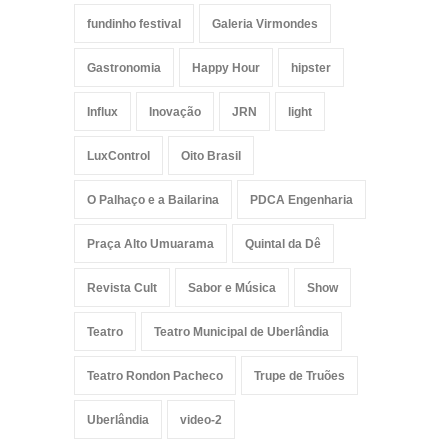
fundinho festival
Galeria Virmondes
Gastronomia
Happy Hour
hipster
Influx
Inovação
JRN
light
LuxControl
Oito Brasil
O Palhaço e a Bailarina
PDCA Engenharia
Praça Alto Umuarama
Quintal da Dê
Revista Cult
Sabor e Música
Show
Teatro
Teatro Municipal de Uberlândia
Teatro Rondon Pacheco
Trupe de Truões
Uberlândia
video-2