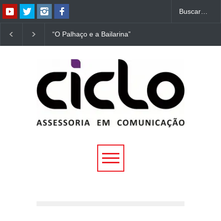
“O Palhaço e a Bailarina”
“Dorotéia”, de Nelson
estreia hoje (1º) em
Rodrigues, chega à
Uberlândia
Uberlândia