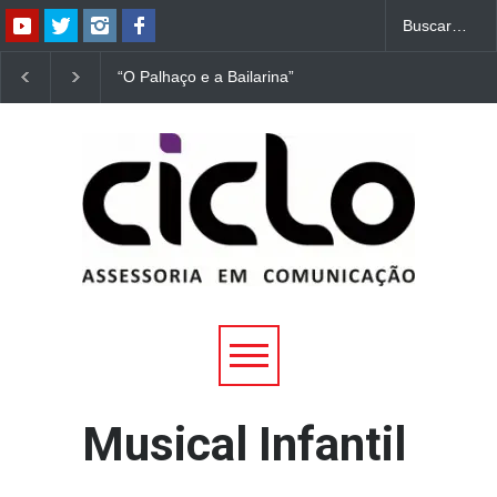
“O Palhaço e a Bailarina”
“Dorotéia”, de Nelson
estreia hoje (1º) em
Rodrigues, chega à
Uberlândia
Uberlândia
Musical Infantil