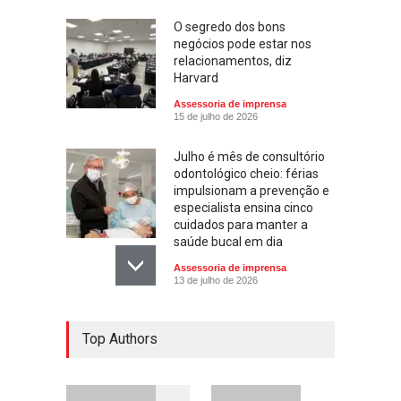
O segredo dos bons
negócios pode estar nos
relacionamentos, diz
Harvard
Assessoria de imprensa
15 de julho de 2026
Julho é mês de consultório
odontológico cheio: férias
impulsionam a prevenção e
especialista ensina cinco
cuidados para manter a
saúde bucal em dia
Assessoria de imprensa
13 de julho de 2026
Escola ensina. Família
Top Authors
educa: por que as férias
podem fortalecer esse
vínculo
Assessoria de imprensa