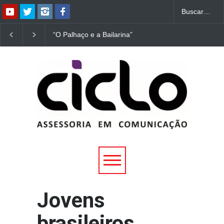
“O Palhaço e a Bailarina”
“Dorotéia”, de Nelson
estreia hoje (1º) em
Rodrigues, chega à
Uberlândia
Uberlândia
Jovens
brasileiros