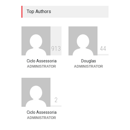
Escola ensina. Família
Top Authors
educa: por que as férias
podem fortalecer esse
vínculo
Assessoria de imprensa
13 de julho de 2026
913
44
Ciclo Assessoria
Douglas
ADMINISTRATOR
ADMINISTRATOR
2
Ciclo Assessoria
ADMINISTRATOR