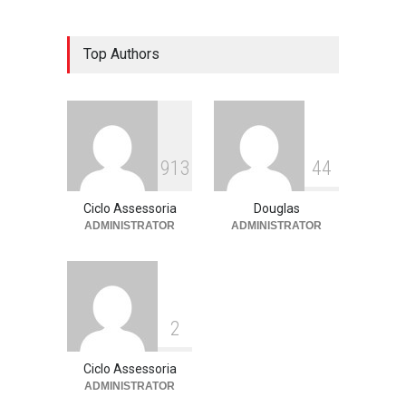
Escola ensina. Família
Top Authors
educa: por que as férias
podem fortalecer esse
vínculo
Assessoria de imprensa
13 de julho de 2026
9
1
3
4
4
Ciclo Assessoria
Douglas
ADMINISTRATOR
ADMINISTRATOR
2
Ciclo Assessoria
ADMINISTRATOR