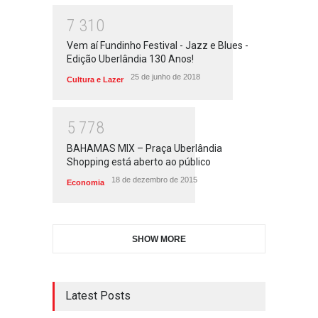
7
3
1
0
Vem aí Fundinho Festival - Jazz e Blues -
Edição Uberlândia 130 Anos!
25 de junho de 2018
Cultura e Lazer
5
7
7
8
BAHAMAS MIX – Praça Uberlândia
Shopping está aberto ao público
18 de dezembro de 2015
Economia
SHOW MORE
Latest Posts