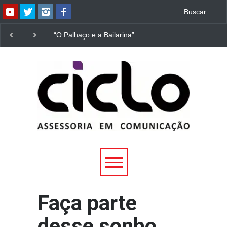
“O Palhaço e a Bailarina”
“Dorotéia”, de Nelson
estreia hoje (1º) em
Rodrigues, chega à
Uberlândia
Uberlândia
Faça parte
desse sonho