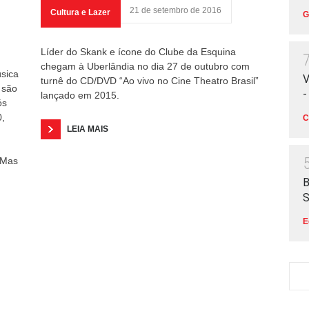
21 de setembro de 2016
Cultura e Lazer
G
Líder do Skank e ícone do Clube da Esquina
chegam à Uberlândia no dia 27 de outubro com
úsica
V
turnê do CD/DVD “Ao vivo no Cine Theatro Brasil”
 são
-
lançado em 2015.
ós
,
C
LEIA MAIS
 Mas
B
S
E