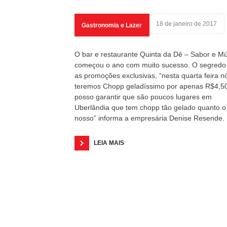
18 de janeiro de 2017
Gastronomia e Lazer
O bar e restaurante Quinta da Dê – Sabor e M
começou o ano com muito sucesso. O segredo
as promoções exclusivas, “nesta quarta feira n
teremos Chopp geladíssimo por apenas R$4,50
posso garantir que são poucos lugares em
Uberlândia que tem chopp tão gelado quanto o
nosso” informa a empresária Denise Resende.
LEIA MAIS