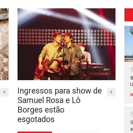
B
U
Ingressos para show de
0
0
N
Samuel Rosa e Lô
Borges estão
esgotados
S
a