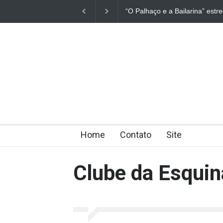
“O Palhaço e a Bailarina” estr
Home
Contato
Site
Clube da Esquin