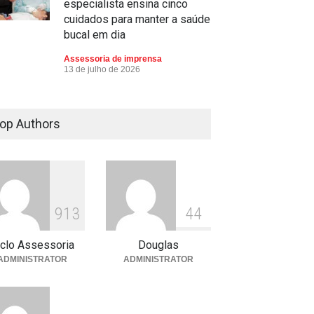
especialista ensina cinco
cuidados para manter a saúde
bucal em dia
Assessoria de imprensa
13 de julho de 2026
Escola ensina. Família educa:
por que as férias podem
op Authors
fortalecer esse vínculo
Assessoria de imprensa
13 de julho de 2026
913
44
iclo Assessoria
Douglas
ADMINISTRATOR
ADMINISTRATOR