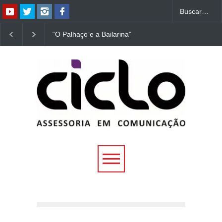
“O Palhaço e a Bailarina”
“Dorotéia”, de Nelson
estreia hoje (1º) em
Rodrigues, chega à
Uberlândia
Uberlândia