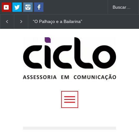
“O Palhaço e a Bailarina”
“Dorotéia”, de Nelson
estreia hoje (1º) em
Rodrigues, chega à
Uberlândia
Uberlândia