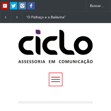
“O Palhaço e a Bailarina”
“Dorotéia”, de Nelson
estreia hoje (1º) em
Rodrigues, chega à
Uberlândia
Uberlândia