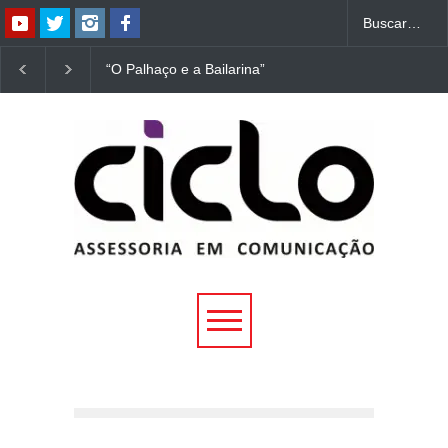
“O Palhaço e a Bailarina”
“Dorotéia”, de Nelson
estreia hoje (1º) em
Rodrigues, chega à
Uberlândia
Uberlândia