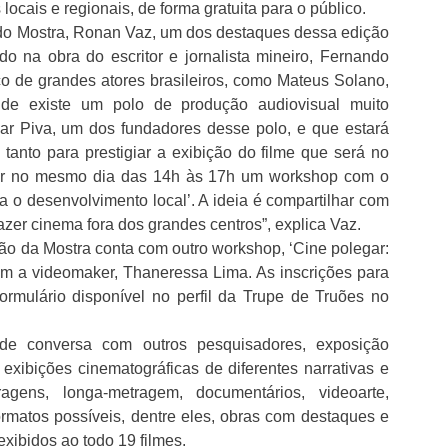
locais e regionais, de forma gratuita para o público.
 do Mostra, Ronan Vaz, um dos destaques dessa edição
do na obra do escritor e jornalista mineiro, Fernando
o de grandes atores brasileiros, como Mateus Solano,
de existe um polo de produção audiovisual muito
sar Piva, um dos fundadores desse polo, e que estará
anto para prestigiar a exibição do filme que será no
trar no mesmo dia das 14h às 17h um workshop com o
ara o desenvolvimento local’. A ideia é compartilhar com
azer cinema fora dos grandes centros”, explica Vaz.
o da Mostra conta com outro workshop, ‘Cine polegar:
m a videomaker, Thaneressa Lima. As inscrições para
rmulário disponível no perfil da Trupe de Truões no
de conversa com outros pesquisadores, exposição
s exibições cinematográficas de diferentes narrativas e
ragens, longa-metragem, documentários, videoarte,
rmatos possíveis, dentre eles, obras com destaques e
exibidos ao todo 19 filmes.