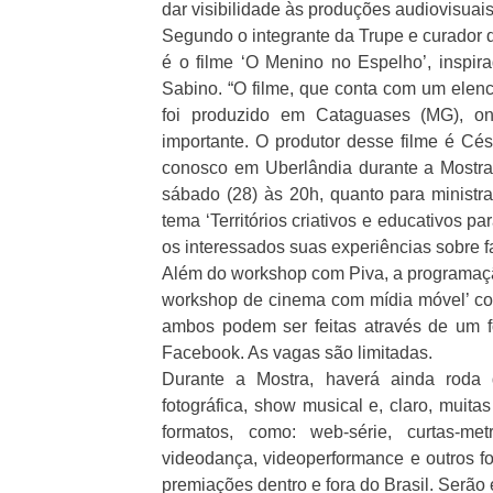
dar visibilidade às produções audiovisuais 
Segundo o integrante da Trupe e curador
é o filme ‘O Menino no Espelho’, inspira
Sabino. “O filme, que conta com um elenc
foi produzido em Cataguases (MG), on
importante. O produtor desse filme é Cé
conosco em Uberlândia durante a Mostra t
sábado (28) às 20h, quanto para minis
tema ‘Territórios criativos e educativos p
os interessados suas experiências sobre f
Além do workshop com Piva, a programaçã
workshop de cinema com mídia móvel’ co
ambos podem ser feitas através de um fo
Facebook. As vagas são limitadas.
Durante a Mostra, haverá ainda roda 
fotográfica, show musical e, claro, muita
formatos, como: web-série, curtas-met
videodança, videoperformance e outros fo
premiações dentro e fora do Brasil. Serão 