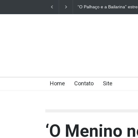
ailarina” estreia hoje (1º) em Uberlândia
“Dorotéia”, de Nelson Rod
Home
Contato
Site
‘O Menino n