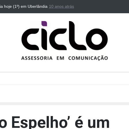
rigues, chega à Uberlândia
10 anos atrás
“Dedo de Verso” oferece prática de criaçã
alunos da periferia de Uberlândia
o Espelho’ é um