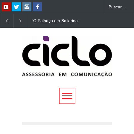
“O Palhaço e a Bailarina”
“Dorotéia”, de Nelson
estreia hoje (1º) em
Rodrigues, chega à
Uberlândia
Uberlândia