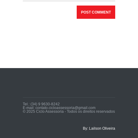
Tel.: (34) 9 9630-8242
E-mail: contato.cicloassessoria@gmail.com
© 2025 Ciclo Assessoria - Todos os direitos reservados
By: Lailson Oliveira