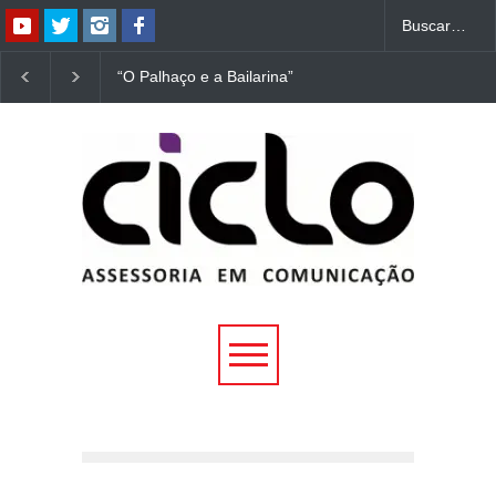
“O Palhaço e a Bailarina”
“Dorotéia”, de Nelson
estreia hoje (1º) em
Rodrigues, chega à
Uberlândia
Uberlândia