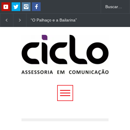
“O Palhaço e a Bailarina”
“Dorotéia”, de Nelson
estreia hoje (1º) em
Rodrigues, chega à
Uberlândia
Uberlândia