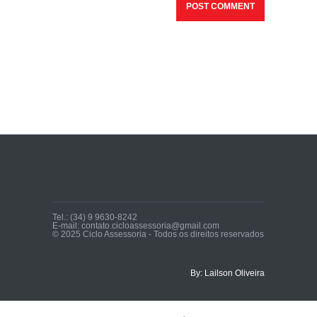
Tel.: (34) 9 9630-8242
E-mail: contato.cicloassessoria@gmail.com
© 2025 Ciclo Assessoria - Todos os direitos reservados
By: Lailson Oliveira