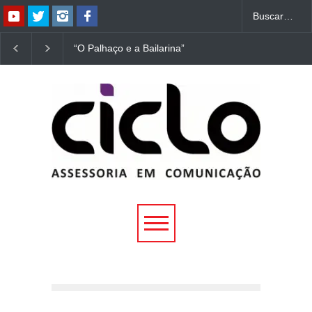
“O Palhaço e a Bailarina”
“Dorotéia”, de Nelson
estreia hoje (1º) em
Rodrigues, chega à
Uberlândia
Uberlândia