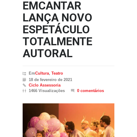
EMCANTAR
LANÇA NOVO
ESPETÁCULO
TOTALMENTE
AUTORAL
Em
Cultura
,
Teatro
18 de fevereiro de 2021
Ciclo Assessoria
1466 Visualizações
0 comentários