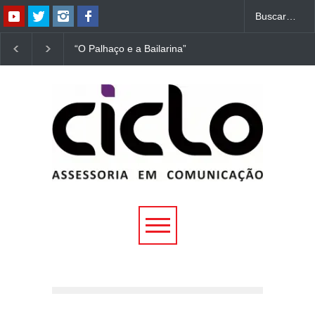
“O Palhaço e a Bailarina”
“Dorotéia”, de Nelson
estreia hoje (1º) em
Rodrigues, chega à
Uberlândia
Uberlândia