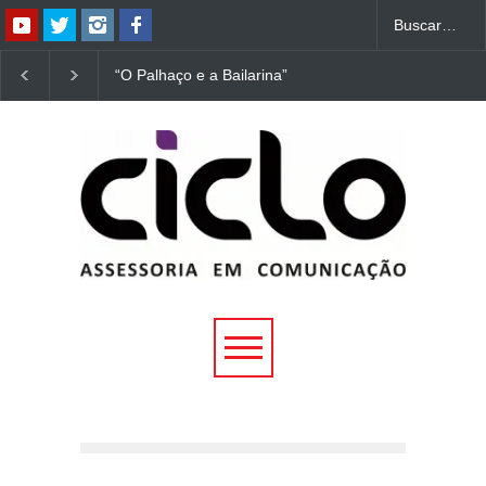
“O Palhaço e a Bailarina”
“Dorotéia”, de Nelson
estreia hoje (1º) em
Rodrigues, chega à
Uberlândia
Uberlândia