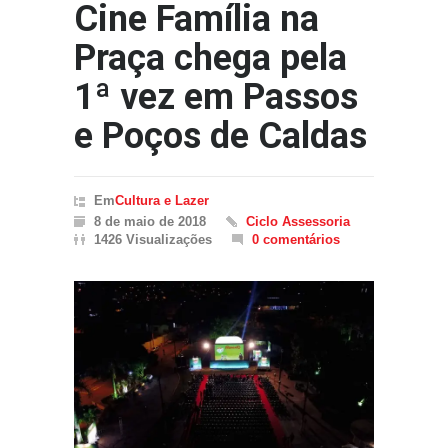
Cine Família na
Praça chega pela
1ª vez em Passos
e Poços de Caldas
Em
Cultura e Lazer
8 de maio de 2018
Ciclo Assessoria
1426 Visualizações
0 comentários