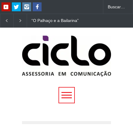
“O Palhaço e a Bailarina”
“Dorotéia”, de Nelson
estreia hoje (1º) em
Rodrigues, chega à
Uberlândia
Uberlândia