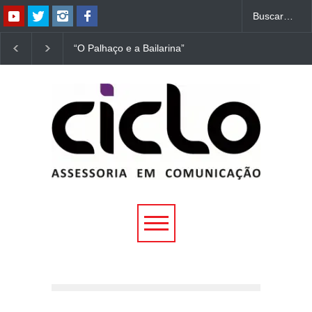
“O Palhaço e a Bailarina”
“Dorotéia”, de Nelson
estreia hoje (1º) em
Rodrigues, chega à
Uberlândia
Uberlândia