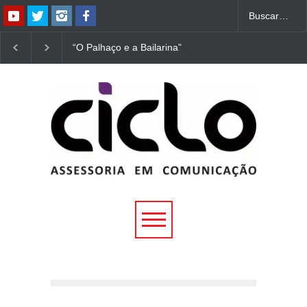
“O Palhaço e a Bailarina”
“Dorotéia”, de Nelson
estreia hoje (1º) em
Rodrigues, chega à
Uberlândia
Uberlândia