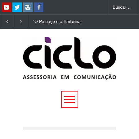
“O Palhaço e a Bailarina”
“Dorotéia”, de Nelson
estreia hoje (1º) em
Rodrigues, chega à
Uberlândia
Uberlândia