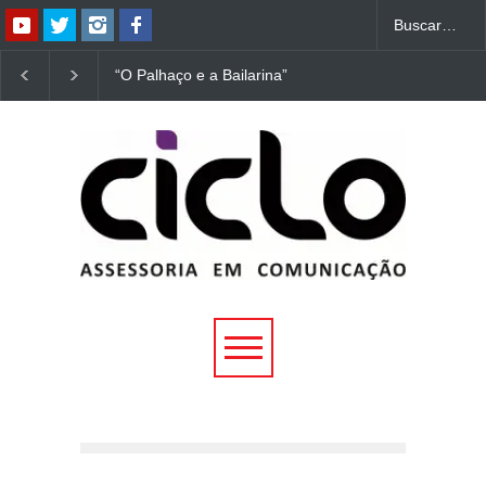
“O Palhaço e a Bailarina”
“Dorotéia”, de Nelson
estreia hoje (1º) em
Rodrigues, chega à
Uberlândia
Uberlândia