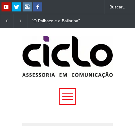
“O Palhaço e a Bailarina”
“Dorotéia”, de Nelson
estreia hoje (1º) em
Rodrigues, chega à
Uberlândia
Uberlândia