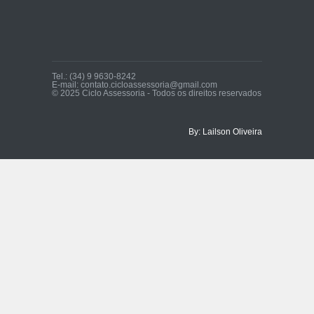
Tel.: (34) 9 9630-8242
E-mail: contato.cicloassessoria@gmail.com
© 2025 Ciclo Assessoria - Todos os direitos reservados
By: Lailson Oliveira