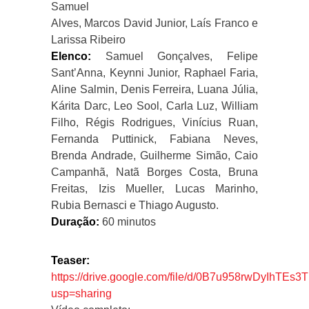
Samuel
Alves, Marcos David Junior, Laís Franco e
Larissa Ribeiro
Elenco:
Samuel Gonçalves, Felipe
Sant’Anna, Keynni Junior, Raphael Faria,
Aline Salmin, Denis Ferreira, Luana Júlia,
Kárita Darc, Leo Sool, Carla Luz, William
Filho, Régis Rodrigues, Vinícius Ruan,
Fernanda Puttinick, Fabiana Neves,
Brenda Andrade, Guilherme Simão, Caio
Campanhã, Natã Borges Costa, Bruna
Freitas, Izis Mueller, Lucas Marinho,
Rubia Bernasci e Thiago Augusto.
Duração:
60 minutos
Teaser:
https://drive.google.com/file/d/0B7u958rwDyIhTEs
usp=sharing