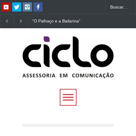
“O Palhaço e a Bailarina”
“Dorotéia”, de Nelson
estreia hoje (1º) em
Rodrigues, chega à
Uberlândia
Uberlândia