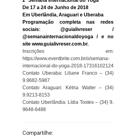
2ª Semana Internacional do Yoga
De 17 a 24 de Junho de 2018
Em Uberlândia, Araguari e Uberaba
Programação completa nas redes
sociais: @guialivreser /
@semanainternacionaldoyoga / e no
site www.guialivreser.com.br.
Inscrições em:
https://www.eventbrite.com.br/o/semana-
internacional-do-yoga-2018-17316102124
Contato Uberaba: Liliane Franco – (34)
9.9682-5987
Contato Araguari: Kétria Walter – (34)
9.9213-8153
Contato Uberlândia: Lídia Tostes – (34) 9.
9648-6488
Compartilhe: